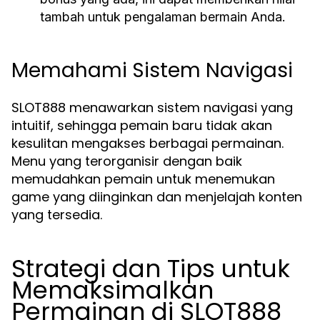
tambah untuk pengalaman bermain Anda.
Memahami Sistem Navigasi
SLOT888 menawarkan sistem navigasi yang
intuitif, sehingga pemain baru tidak akan
kesulitan mengakses berbagai permainan.
Menu yang terorganisir dengan baik
memudahkan pemain untuk menemukan
game yang diinginkan dan menjelajah konten
yang tersedia.
Strategi dan Tips untuk
Memaksimalkan
Permainan di SLOT888