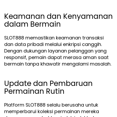
Keamanan dan Kenyamanan
dalam Bermain
SLOT888 memastikan keamanan transaksi
dan data pribadi melalui enkripsi canggih.
Dengan dukungan layanan pelanggan yang
responsif, pemain dapat merasa aman saat
bermain tanpa khawatir mengalami masalah.
Update dan Pembaruan
Permainan Rutin
Platform SLOT888 selalu berusaha untuk
memperbarui koleksi permainan mereka