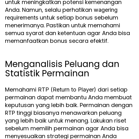
untuk meningkatkan potensi kemenangan
Anda. Namun, selalu perhatikan
wagering
untuk setiap bonus sebelum
requirements
menerimanya. Pastikan untuk memahami
semua syarat dan ketentuan agar Anda bisa
memanfaatkan bonus secara efektif.
Menganalisis Peluang dan
Statistik Permainan
Memahami
dari setiap
RTP (Return to Player)
permainan dapat membantu Anda membuat
keputusan yang lebih baik. Permainan dengan
RTP tinggi biasanya menawarkan peluang
yang lebih baik untuk menang. Lakukan riset
sebelum memilih permainan agar Anda bisa
menyesuaikan strategi permainan Anda