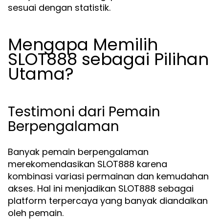
sesuai dengan statistik.
Mengapa Memilih
SLOT888 sebagai Pilihan
Utama?
Testimoni dari Pemain
Berpengalaman
Banyak pemain berpengalaman
merekomendasikan SLOT888 karena
kombinasi variasi permainan dan kemudahan
akses. Hal ini menjadikan SLOT888 sebagai
platform terpercaya yang banyak diandalkan
oleh pemain.