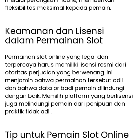
fleksibilitas maksimal kepada pemain.
Keamanan dan Lisensi
dalam Permainan Slot
Permainan slot online yang legal dan
terpercaya harus memiliki lisensi resmi dari
otoritas perjudian yang berwenang. Ini
menjamin bahwa permainan tersebut adil
dan bahwa data pribadi pemain dilindungi
dengan baik. Memilih platform yang berlisensi
juga melindungi pemain dari penipuan dan
praktik tidak adil.
Tip untuk Pemain Slot Online