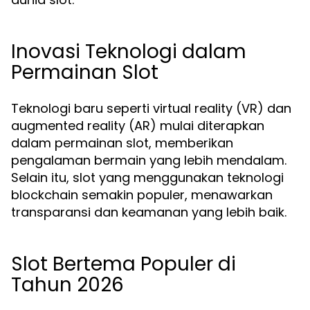
Inovasi Teknologi dalam
Permainan Slot
Teknologi baru seperti virtual reality (VR) dan
augmented reality (AR) mulai diterapkan
dalam permainan slot, memberikan
pengalaman bermain yang lebih mendalam.
Selain itu, slot yang menggunakan teknologi
blockchain semakin populer, menawarkan
transparansi dan keamanan yang lebih baik.
Slot Bertema Populer di
Tahun 2026