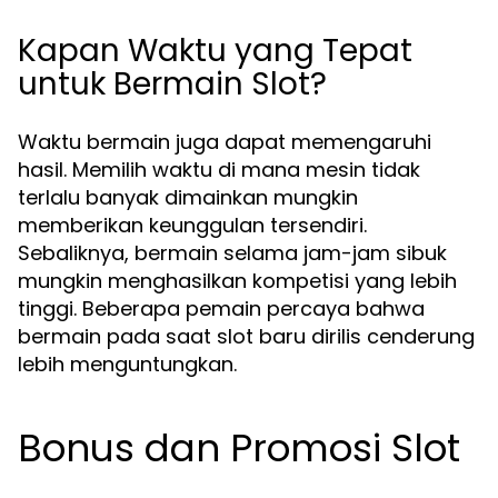
Kapan Waktu yang Tepat
untuk Bermain Slot?
Waktu bermain juga dapat memengaruhi
hasil. Memilih waktu di mana mesin tidak
terlalu banyak dimainkan mungkin
memberikan keunggulan tersendiri.
Sebaliknya, bermain selama jam-jam sibuk
mungkin menghasilkan kompetisi yang lebih
tinggi. Beberapa pemain percaya bahwa
bermain pada saat slot baru dirilis cenderung
lebih menguntungkan.
Bonus dan Promosi Slot