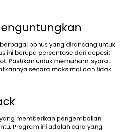
Menguntungkan
berbagai bonus yang dirancang untuk
 ini berupa persentase dari deposit
ot. Pastikan untuk memahami syarat
atkannya secara maksimal dan tidak
ack
 yang memberikan pengembalian
ntu. Program ini adalah cara yang