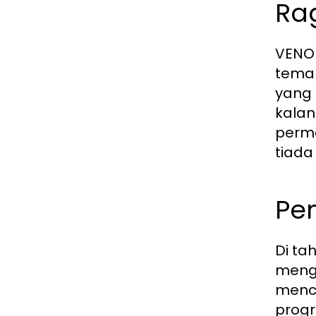
Ra
VENO
tema 
yang 
kalan
perm
tiada 
Pe
Di ta
mengi
menca
progr