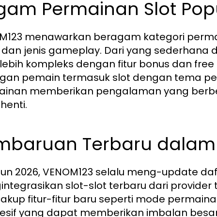
gam Permainan Slot Pop
M123 menawarkan beragam kategori perma
dan jenis gameplay. Dari yang sederhana de
lebih kompleks dengan fitur bonus dan free 
gan pemain termasuk slot dengan tema petu
ainan memberikan pengalaman yang berbe
henti.
mbaruan Terbaru dalam
hun 2026, VENOM123 selalu meng-update d
ntegrasikan slot-slot terbaru dari provider 
kup fitur-fitur baru seperti mode permaina
esif yang dapat memberikan imbalan besar