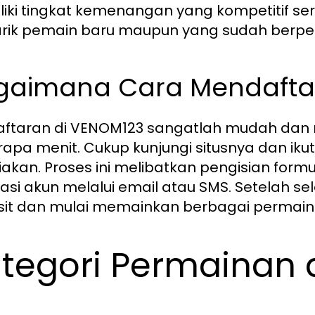
iki tingkat kemenangan yang kompetitif se
rik pemain baru maupun yang sudah berp
gaimana Cara Mendaftar
ftaran di VENOM123 sangatlah mudah dan m
apa menit. Cukup kunjungi situsnya dan ik
iakan. Proses ini melibatkan pengisian form
ikasi akun melalui email atau SMS. Setelah s
it dan mulai memainkan berbagai permain
tegori Permainan 