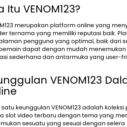
a Itu VENOM123?
123 merupakan platform online yang menye
der ternama yang memiliki reputasi baik. Pl
laman pengguna yang optimal, baik dari se
 pemain dapat dengan mudah menemukan s
asi sederhana dan antarmuka yang user-fri
unggulan VENOM123 Dala
line
 satu keunggulan VENOM123 adalah koleksi p
a slot video terbaru dengan tema yang men
ukan sesuatu yang sesuai dengan selera m