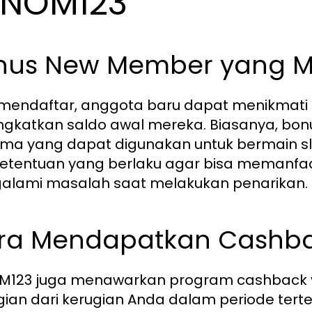
ENOM123
nus New Member yang 
mendaftar, anggota baru dapat menikmati 
gkatkan saldo awal mereka. Biasanya, bonus
ma yang dapat digunakan untuk bermain sl
etentuan yang berlaku agar bisa memanfa
alami masalah saat melakukan penarikan.
ra Mendapatkan Cashb
M123 juga menawarkan program cashback
ian dari kerugian Anda dalam periode terte