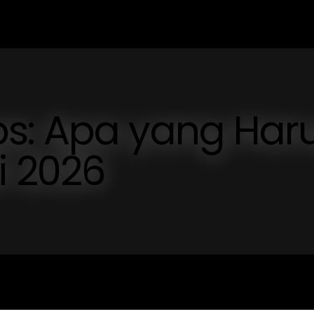
s: Apa yang Har
i 2026